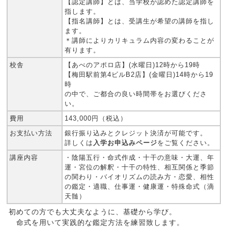
【認定講師】とは、当学校が認めた認定講師を
指します。
【指名講師】とは、受講生が希望の講師を指し
ます。
＊講師によりカリキュラム内容の変わることが
有ります。
校舎
【あべのアポロ店】(水曜日)12時から19時
【梅田駅前第4ビルB2店】(金曜日)14時から19
時
の中で、ご都合の良い時間帯をお選びくださ
い。
費用
143,000円（税込）
お支払い方法
銀行振り込みとクレジット決済が可能です。
詳しくは
入学お申込みページ
をご覧ください。
講座内容
・陰陽五行・命式作成・十干の意味・大運、年
運・宮位の解釈・十干の特性、相互関係と季節
の関わり・バイオリズムの読み方・恋愛、相性
の鑑定・適職、仕事運・健康運・特殊命式（滴
天髄）
初めての方でも大丈夫なように、基礎から学び。
命式を用いて実践的な鑑定方法を練習致します。