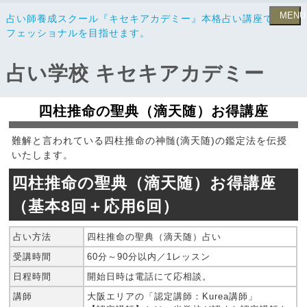
MENU
占い師養成スクール『キセキアカデミー』本格占い講座でプロ
フェッショナルを目指せます。
占い学校 キセキアカデミー
四柱推命の聖典（滴天随）お得講座
難解と言われている四柱推命の神髄(滴天随)の鑑定法を伝授
いたします。
四柱推命の聖典（滴天随）お得講座
（基本8回＋応用6回）
占い方法
四柱推命の聖典（滴天随）占い
受講時間
60分～90分以内／1レッスン
日程時間
開始日時は電話にて応相談。
講師
大阪エリアの「認定講師：Kurea講師」